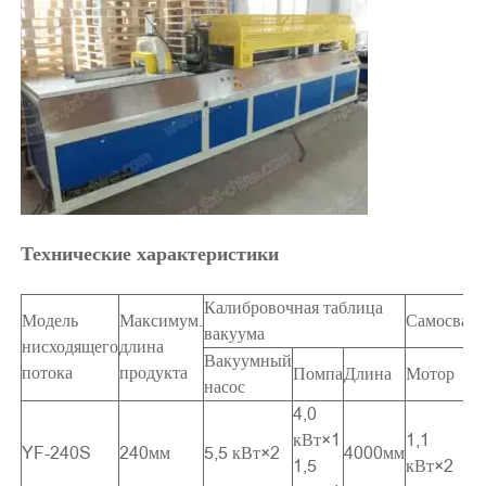
Технические характеристики
Калибровочная таблица
Модель
Максимум.
Самосвал
вакуума
нисходящего
длина
Вакуумный
потока
продукта
Помпа
Длина
Мотор
насос
4,0
кВт×1
1,1
YF-240S
240мм
5,5 кВт×2
4000мм
1,5
кВт×2