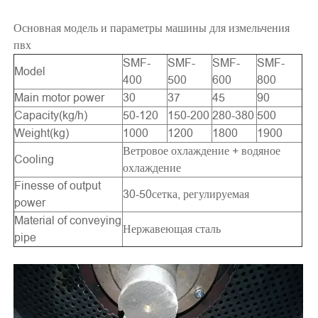
Основная модель и параметры машины для измельчения
пвх
SMF-
SMF-
SMF-
SMF-
Model
400
500
600
800
Main motor power
30
37
45
90
Capacity(kg/h)
50-120
150-200
280-380
500
Weight(kg)
1000
1200
1800
1900
Ветровое охлаждение + водяное
Cooling
охлаждение
Finesse of output
30-50сетка, регулируемая
power
Material of conveying
Нержавеющая сталь
pipe