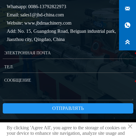
Whatsapp: 0086-13792822973

Email: sales1@jbd-china.com
Website: www.jbdmachinery.com

Add: No. 15, Guangdong Road, Beiguan industrial park,
Jiaozhou city, Qingdao, China

ОТПРАВЛЯТЬ
×
By clicking 'Agree All', you agree to the storage of cookies on
Copyright © QINGDAO JBD MACHINERY CO.,LTD
Политика
your device to enhance site navigation, analyze site usage and
конфиденциальности