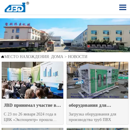

МЕСТО НАХОЖДЕНИЯ:
ДОМА
>
НОВОСТИ

JBD принимал участие в
оборудования для
Московской выставке
производства труб ПВХ
С 23 по 26 января 2024 года в
Загрузка оборудования для
2024
ЦВК «Экспоцентр» прошла
производства труб ПВХ
международная выставка