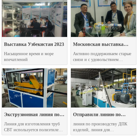
пластмасс и каучуков Ruplastica
с экспозициями Upakexpo
Выставка Узбекистан 2023
Московская выставка
2023
Насыщенное время и море
Активно поддерживаем старые
впечатлений
связи и с удовольствием
налаживаем новые
Экструзионная линия по
Отправили линию по
производству свт трубы из
производству ДПК изделий
Линия для изготовления труб
линия по производству ДПК
полиэтилена
в Хорватии
СВТ используется полиэтилен
изделий, линия для
низкого давления (ПНД/HDPE)
изготовления ДПК профилей из