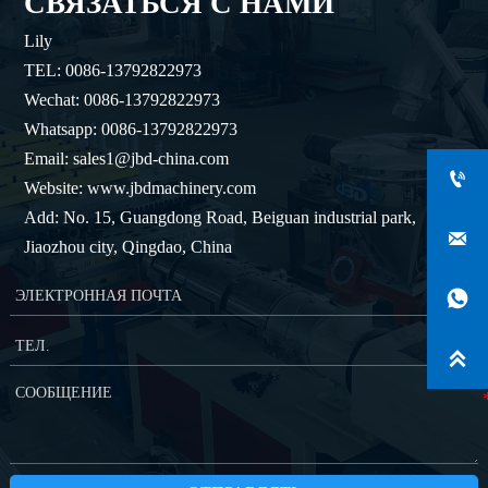
СВЯЗАТЬСЯ С НАМИ
Lily
TEL: 0086-13792822973
Wechat: 0086-13792822973
Whatsapp: 0086-13792822973
Email: sales1@jbd-china.com

Website: www.jbdmachinery.com
Add: No. 15, Guangdong Road, Beiguan industrial park,

Jiaozhou city, Qingdao, China

