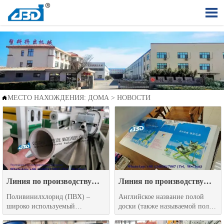

МЕСТО НАХОЖДЕНИЯ:
ДОМА
>
НОВОСТИ

Линия по производству
Линия по производству
труб ПВХ
сотовых листов
Поливинилхлорид (ПВХ) –
Английское название полой
широко используемый
доски (также называемой полой
пластиковый материал,
сетчатой доской, доской